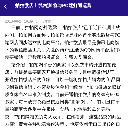
拍拍微店上线内测 将与PC端打通运营
2018-06-27 16:39:41
8年前
日前，拍拍网对外透露，“拍拍微店”已于近日低调上线
内测。拍拍网方面称，拍拍微店是业内首个实现微店与PC
端网店同步运营的电商平台。拍拍微店最早是腾讯电商旗
下的微信建店工具，入驻的商户(主要为QQ网购平台店铺)
需要缴纳一定数额的保证金、年费以及佣金。
据介绍，拍拍网平台的商家可以免费申请开通拍拍微
店，前提是需要商家开通微信服务号，且申请微信认证。
开通拍拍微店后的商家，可以一键将拍拍店铺内的商 品同
步到微信店铺，不需要质保金和手续费。“拍拍微店采取优
质商家白名单准入制度。目前开通拍拍微店的商家有6000
多家，每日成交总额已接近同类"竞争 对手"，有明显订单
量的商家大多集中在服装、食品、化妆品和母婴等品
类。”拍拍网相关负责人表示。在他看来，这些品类的商品
方便消费者在移动端快速决策， 也更依赖于口口相传的口