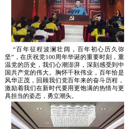
“
百年征程波澜壮阔，百年初心历久弥
坚
”
，在庆祝党
100
周年华诞的
重要
时刻，重
温党的历史，
我们
心潮澎湃
，
深刻感受到中
国共产党的伟大。胸怀千秋伟业，百年恰是
风华正茂
，
回顾我们党百年来的奋斗历程，
激励着我们在新时代要用更饱满的热情与更
具担当的姿态，勇立潮头
。