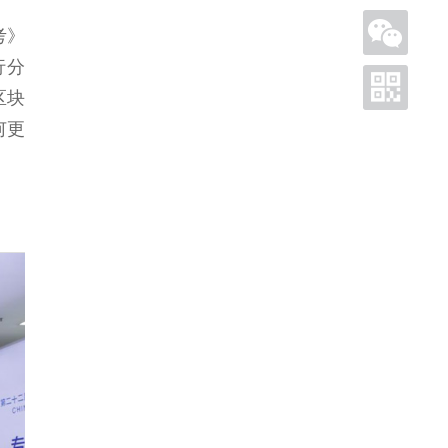
考》
行分
区块
何更